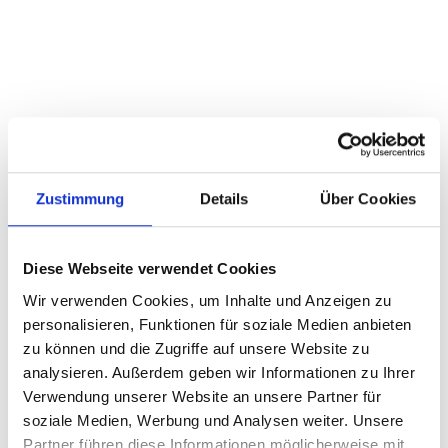
die Konzentration stören.
„Ich freue mich darauf, künftig im neuen
Coworking Space neuraiff in Hamm zu
arbeiten“,
erklärt einer der ersten Interessenten,
Tim Fröhling
von
Zustimmung
Details
Über Cookies
der
Agentur NEUMUTIG
.
„Das Büro ist komplett neu eingerichtet, bietet mir einen
Diese Webseite verwendet Cookies
modernen Arbeitsplatz zu fairen Kosten und ist ein
Wir verwenden Cookies, um Inhalte und Anzeigen zu
neutraler Ort, an dem ich auch Kunden empfangen kann.
personalisieren, Funktionen für soziale Medien anbieten
Besonders schätze ich den freien Zugang rund um die Uhr
zu können und die Zugriffe auf unsere Website zu
und die Möglichkeit, mit anderen Leuten ins Gespräch zu
analysieren. Außerdem geben wir Informationen zu Ihrer
kommen und sich auszutauschen. Gleichzeitig ist es für
Verwendung unserer Website an unsere Partner für
mich eine Chance, durch meine Präsenz mitten im Ort
soziale Medien, Werbung und Analysen weiter. Unsere
neue regionale Kunden zu gewinnen. Ich finde es
Partner führen diese Informationen möglicherweise mit