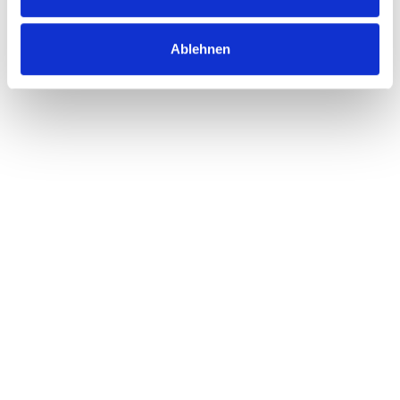
YouTube-Video blockiert
Um dieses Video zu sehen, bitte im Cookie-
Ablehnen
Banner
Marketing-Cookies
erlauben.
Starthilfe für mit Know-How und
Fördermitteln
Nach etwaigen Vorbereitungen fiel im Juli mit dem Start der
Sanierungsarbeiten in der Lindenallee 6 der „handfeste“
Startschuss für das nächste große Projekt des jungen
zukunftsraiff.-Vereins, der sich die Vernetzung und
Unterstützung der regionalen Wirtschaft auf die Fahne
geschrieben hat. Die Räumlichkeiten sind zunächst von der