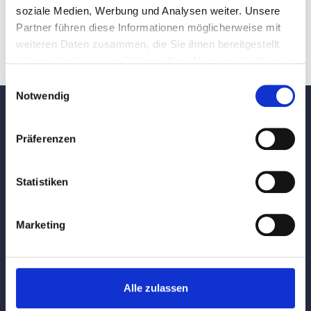
soziale Medien, Werbung und Analysen weiter. Unsere
Partner führen diese Informationen möglicherweise mit
weiteren Daten zusammen, die Sie ihnen bereitgestellt
haben oder die sie im Rahmen Ihrer Nutzung der Dienste
gesammelt haben.
Einwilligungsauswahl
Notwendig
Präferenzen
Telefon
Statistiken
02682 / 95 22 20
Marketing
Email
Alle zulassen