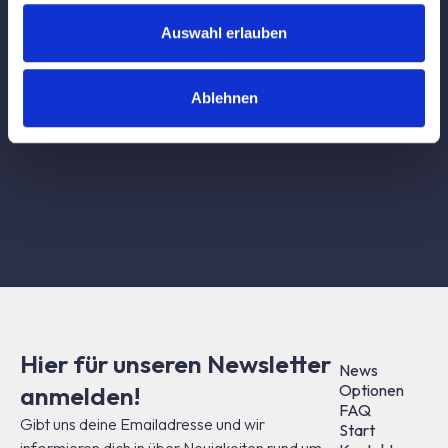
info@neuraiff.de
Auswahl erlauben
Ablehnen
Anschrift / Adresse
neuraiff
Lindenalle 6
57577 Hamm (Sieg)
Hier für unseren Newsletter
News
anmelden!
Optionen
FAQ
Gibt uns deine Emailadresse und wir
Start